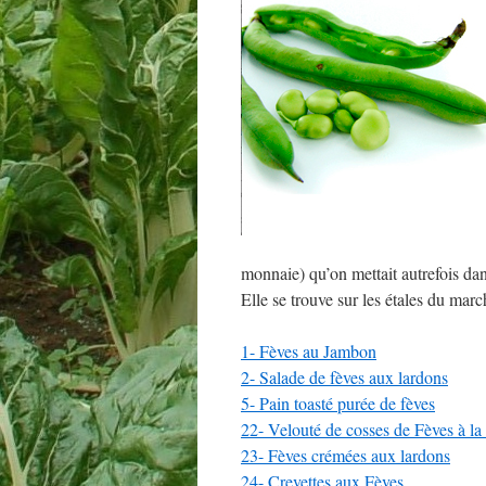
monnaie) qu’on mettait autrefois dans
Elle se trouve sur les étales du march
1- Fèves au Jambon
2- Salade de fèves aux lardons
5- Pain toasté purée de fèves
22- Velouté de cosses de Fèves à l
23- Fèves crémées aux lardons
24- Crevettes aux Fèves