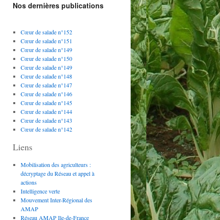
Nos dernières publications
Cœur de salade n°152
Cœur de salade n°151
Cœur de salade n°149
Cœur de salade n°150
Cœur de salade n°149
Cœur de salade n°148
Cœur de salade n°147
Cœur de salade n°146
Cœur de salade n°145
Cœur de salade n°144
Cœur de salade n°143
Cœur de salade n°142
Liens
Mobilisation des agriculteurs :
décryptage du Réseau et appel à
actions
Intelligence verte
Mouvement Inter-Régional des
AMAP
Réseau AMAP Ile-de-France