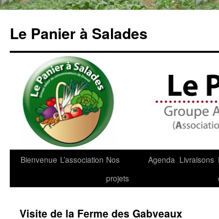
Aller
au
Le Panier à Salades
contenu
Bienvenue
L’association
Nos
Agenda
Livraisons
projets
Visite de la Ferme des Gabveaux